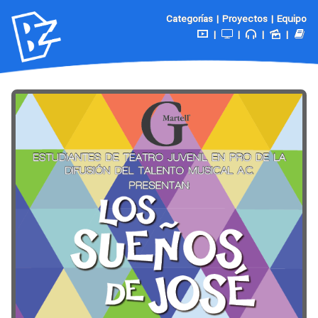
Categorías
|
Proyectos
|
Equipo
|
|
|
|