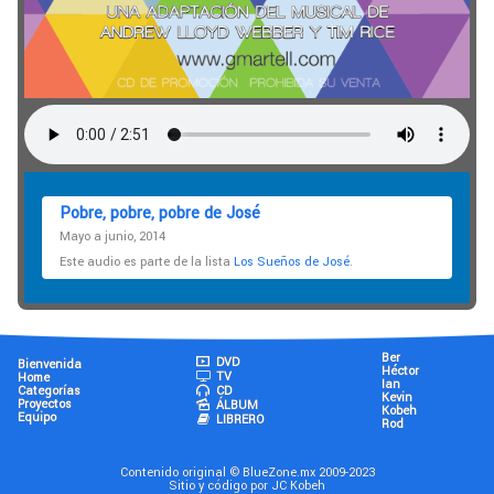
Pobre, pobre, pobre de José
Mayo a junio, 2014
Este audio es parte de la lista
Los Sueños de José
.
Ber
DVD
Bienvenida
Héctor
TV
Home
Ian
Categorías
CD
Kevin
Proyectos
ÁLBUM
Kobeh
Equipo
LIBRERO
Rod
Contenido original © BlueZone.mx 2009-2023
Sitio y código por JC Kobeh